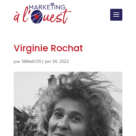
Virginie Rochat
par
56MalO35
|
Jan 30, 2022