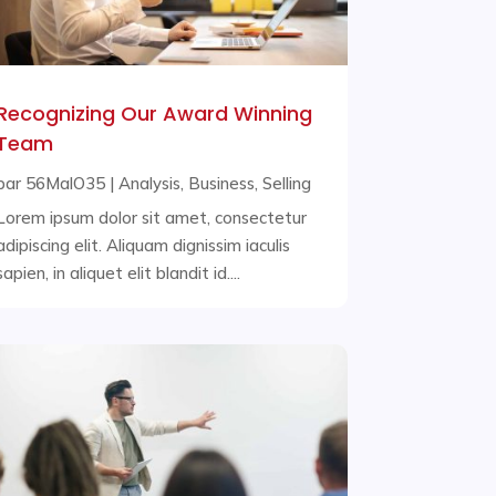
Recognizing Our Award Winning
Team
par
56MalO35
|
Analysis
,
Business
,
Selling
Lorem ipsum dolor sit amet, consectetur
adipiscing elit. Aliquam dignissim iaculis
sapien, in aliquet elit blandit id....