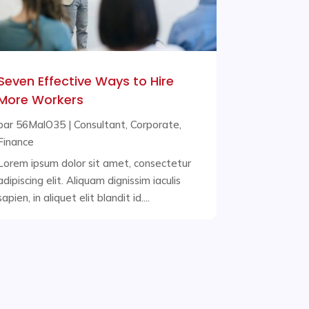
Seven Effective Ways to Hire
More Workers
par
56MalO35
|
Consultant
,
Corporate
,
Finance
Lorem ipsum dolor sit amet, consectetur
adipiscing elit. Aliquam dignissim iaculis
sapien, in aliquet elit blandit id....